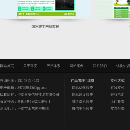
国际游学网站案例
网站首页
关于亘安
产品体系
网站案例
联系我们
优化知识
咨询热线：152-5313-4653
产品管理 / 续费
支付方式
电子邮箱：347299818@qq.com
网站优化续费
在线支付
版权所有：济南亘安信息技术有限公司
网站建设续费
银行电汇
备案号码：
鲁ICP备13027959号-1
域名虚机续费
上门收费
通讯地址：济南市山东甸柳集团
微信平台续费
支票付费