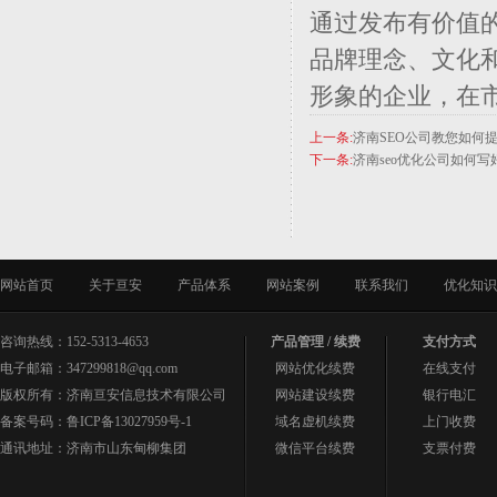
通过发布有价值
品牌理念、文化
形象的企业，在
上一条:
济南SEO公司教您如何
下一条:
济南seo优化公司如何写
网站首页
关于亘安
产品体系
网站案例
联系我们
优化知识
咨询热线：152-5313-4653
产品管理 / 续费
支付方式
电子邮箱：347299818@qq.com
网站优化续费
在线支付
版权所有：济南亘安信息技术有限公司
网站建设续费
银行电汇
备案号码：
鲁ICP备13027959号-1
域名虚机续费
上门收费
通讯地址：济南市山东甸柳集团
微信平台续费
支票付费